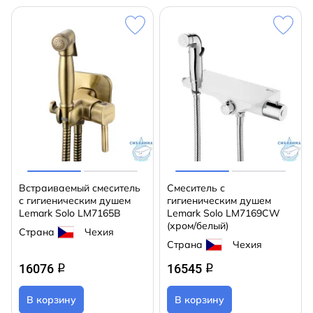
Встраиваемый смеситель
Cмеситель с
с гигиеническим душем
гигиеническим душем
Lemark Solo LM7165B
Lemark Solo LM7169CW
(хром/белый)
Страна
Чехия
Страна
Чехия
16076
16545
q
q
В корзину
В корзину