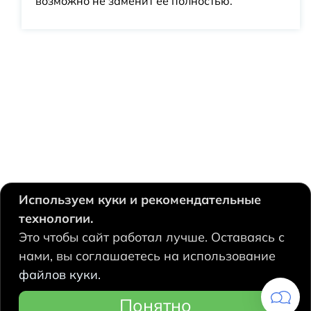
возможно не заменит ее полностью.
Используем куки и рекомендательные
технологии.
630124, Новосибирск,
Это чтобы сайт работал лучше. Оставаясь с
Есенина, 67
нами, вы соглашаетесь на использование
+7 383 207 53 90
файлов куки.
hidrolux@mail.ru
Понятно