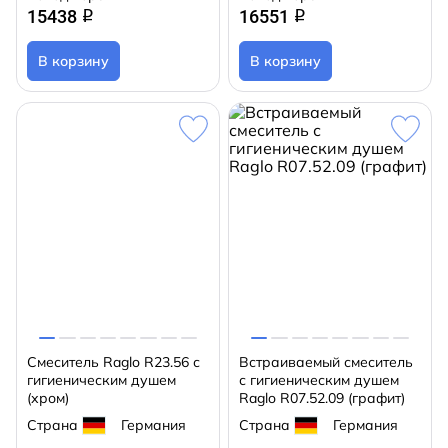
15438
16551
q
q
В корзину
В корзину
Смеситель Raglo R23.56 с
Встраиваемый смеситель
гигиеническим душем
с гигиеническим душем
(хром)
Raglo R07.52.09 (графит)
Страна
Германия
Страна
Германия