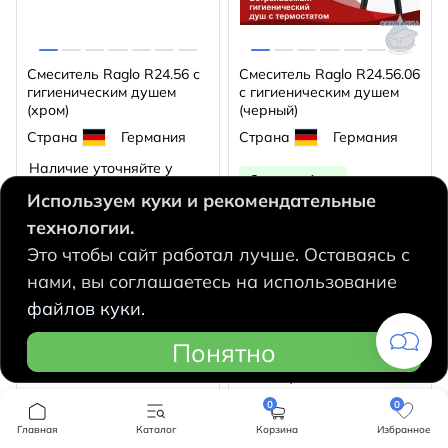
Смеситель Raglo R24.56 с
Смеситель Raglo R24.56.06
гигиеническим душем
с гигиеническим душем
(хром)
(черный)
Страна
Германия
Страна
Германия
Наличие уточняйте у
Остаток 1 шт
менеджера
Используем куки и рекомендательные
19094
20102
q
q
технологии.
Это чтобы сайт работал лучше. Оставаясь с
В корзину
В корзину
нами, вы соглашаетесь на использование
файлов куки.
Понятно
0
0
Главная
Каталог
Корзина
Избранное