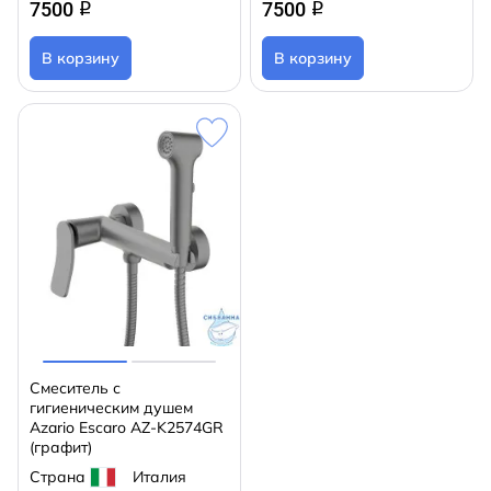
7500
7500
q
q
В корзину
В корзину
Смеситель с
гигиеническим душем
Azario Escaro AZ-K2574GR
(графит)
Страна
Италия