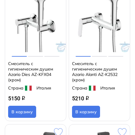
Смеситель с
Смеситель с
гигиеническим душем
гигиеническим душем
Azario Dies AZ-KFX04
Azario Alanti AZ-K2532
(хром)
(хром)
Страна
Италия
Страна
Италия
5150
5210
q
q
В корзину
В корзину