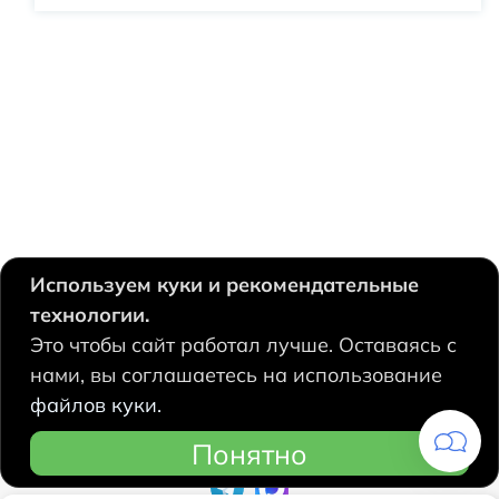
Используем куки и рекомендательные
технологии.
630124, Новосибирск,
Это чтобы сайт работал лучше. Оставаясь с
Есенина, 67
нами, вы соглашаетесь на использование
+7 383 207 53 90
файлов куки.
hidrolux@mail.ru
Понятно