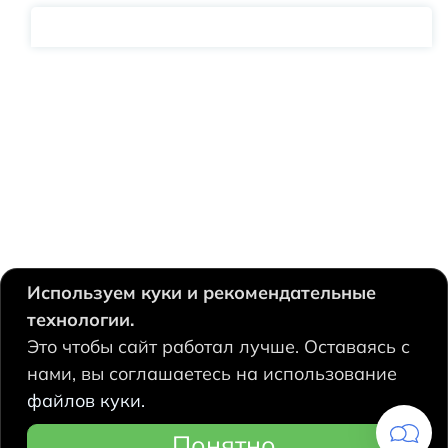
Используем куки и рекомендательные
технологии.
630124, Новосибирск,
Это чтобы сайт работал лучше. Оставаясь с
Есенина, 67
нами, вы соглашаетесь на использование
+7 383 207 53 90
файлов куки.
hidrolux@mail.ru
Понятно