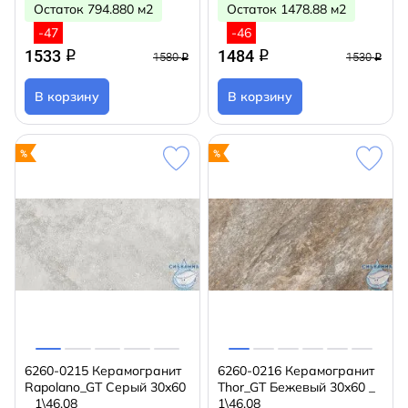
Остаток 794.880 м2
Остаток 1478.88 м2
-47
-46
1533
1484
q
q
1580
1530
q
q
В корзину
В корзину
6260-0215 Керамогранит
6260-0216 Керамогранит
Rapolano_GT Серый 30x60
Thor_GT Бежевый 30x60 _
_ 1\46,08
1\46,08