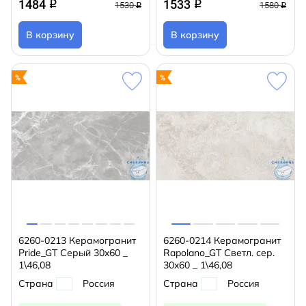
1484
1533
q
q
1530
1580
q
q
В корзину
В корзину
6260-0213 Керамогранит
6260-0214 Керамогранит
Pride_GT Серый 30x60 _
Rapolano_GT Светл. сер.
1\46,08
30x60 _ 1\46,08
Страна
Россия
Страна
Россия