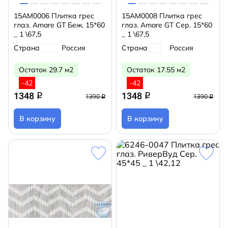
15AM0006 Плитка грес
15AM0008 Плитка грес
глаз. Amare GT Беж. 15*60
глаз. Amare GT Сер. 15*60
_ 1 \67,5
_ 1 \67,5
Страна
Россия
Страна
Россия
Остаток 29.7 м2
Остаток 17.55 м2
-42
-42
1348
1348
q
q
1390
1390
q
q
В корзину
В корзину