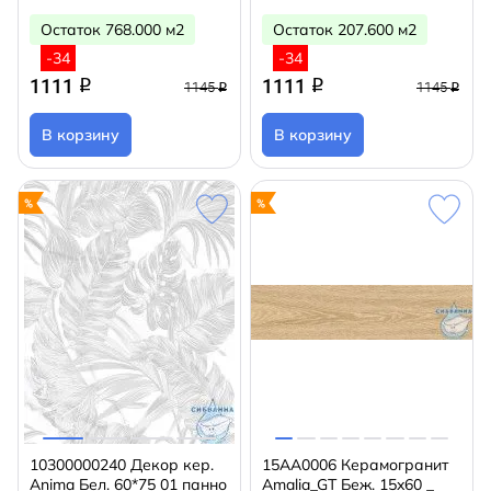
Остаток 768.000 м2
Остаток 207.600 м2
-34
-34
1111
1111
q
q
1145
1145
q
q
В корзину
В корзину
10300000240 Декор кер.
15AA0006 Керамогранит
Anima Бел. 60*75 01 панно
Amalia_GT Беж. 15x60 _