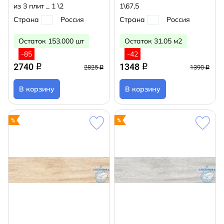
из 3 плит _ 1 \2
1\67,5
Страна
Россия
Страна
Россия
Остаток 153.000 шт
Остаток 31.05 м2
-85
-42
2740
1348
q
q
2825
1390
q
q
В корзину
В корзину