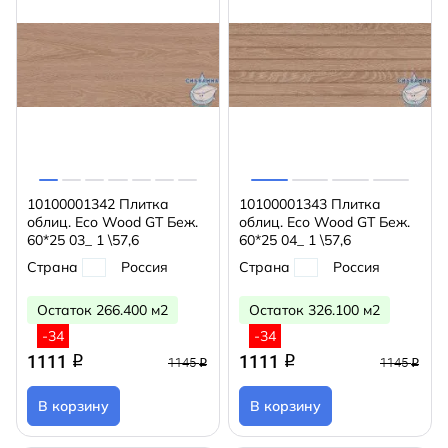
10100001342 Плитка
10100001343 Плитка
облиц. Eco Wood GT Беж.
облиц. Eco Wood GT Беж.
60*25 03_ 1 \57,6
60*25 04_ 1 \57,6
Страна
Россия
Страна
Россия
Остаток 266.400 м2
Остаток 326.100 м2
-34
-34
1111
1111
q
q
1145
1145
q
q
В корзину
В корзину