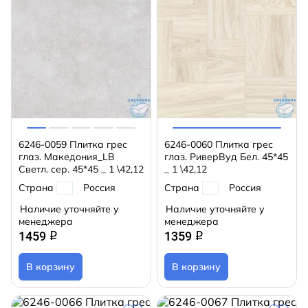
6246-0059 Плитка грес
6246-0060 Плитка грес
глаз. Македония_LB
глаз. РиверВуд Бел. 45*45
Светл. сер. 45*45 _ 1 \42,12
_ 1 \42,12
Страна
Россия
Страна
Россия
Наличие уточняйте у
Наличие уточняйте у
менеджера
менеджера
1459
1359
q
q
В корзину
В корзину