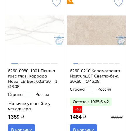
6260-0080-1001 Плитка
6260-0210 Керамогранит
грес глаз. Каррара
Nostrum_GT Светло-беж.
Нова_LB Бел. 60,3*30 _ 1
30x60 _ 1\46,08
\46,08
Страна
Россия
Страна
Россия
Остаток 1965.6 м2
Наличие уточняйте у
менеджера
-46
1359
1484
q
q
1530
q
В корзину
В корзину