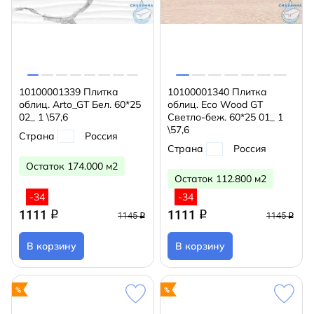
10100001339 Плитка
10100001340 Плитка
облиц. Arto_GT Бел. 60*25
облиц. Eco Wood GT
02_ 1 \57,6
Светло-беж. 60*25 01_ 1
\57,6
Страна
Россия
Страна
Россия
Остаток 174.000 м2
Остаток 112.800 м2
-34
-34
1111
1111
q
q
1145
1145
q
q
В корзину
В корзину