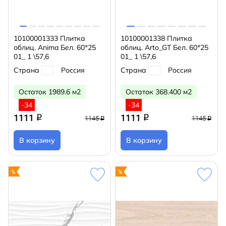
10100001333 Плитка
10100001338 Плитка
облиц. Anima Бел. 60*25
облиц. Arto_GT Бел. 60*25
01_ 1 \57,6
01_ 1 \57,6
Страна
Россия
Страна
Россия
Остаток 1989.6 м2
Остаток 368.400 м2
-34
-34
1111
1111
q
q
1145
1145
q
q
В корзину
В корзину